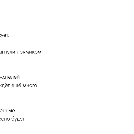
ует.
рыгнули прямиком
ажателей
ждёт ещё много
менные
сно будет