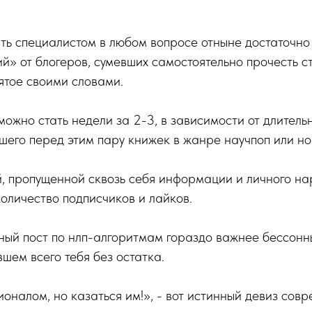
тать специалистом в любом вопросе отныне достаточно
й» от блогеров, сумевших самостоятельно прочесть с
ятое своими словами.
жно стать недели за 2-3, в зависимости от длитель
шего перед этим пару книжек в жанре научпоп или но
, пропущенной сквозь себя информации и личного на
оличество подписчиков и лайков.
ный пост по нлп-алгоритмам гораздо важнее бессонн
вшем всего тебя без остатка.
оналом, но казаться им!», - вот истинный девиз сов