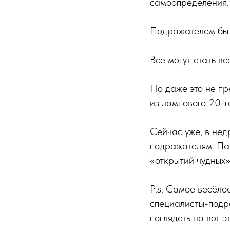
самоопределения.
Подражателем быт
Все могут стать в
Но даже это не пр
из лампового 20-г
Сейчас уже, в нед
подражателям. Па
«открытий чудных»
P.s. Самое весёло
специалисты-подр
поглядеть на вот э