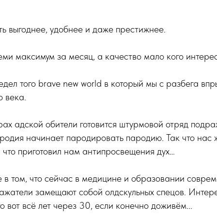
ь выгоднее, удобнее и даже престижнее.
семи максимум за месяц, а качество мало кого интерес
едел того brave new world в который мы с разбега вп
о века.
рах адской обители готовится штурмовой отряд подр
родия начинает пародировать пародию. Так что нас 
 что приготовил нам антипросвещения дух…
е в том, что сейчас в медицине и образовании совре
ажатели замещают собой олдскульных спецов. Интере
то вот всё лет через 30, если конечно доживём...