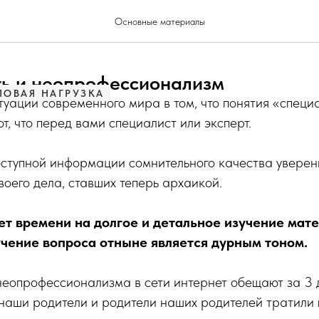
Основные материалы
ть и неопрофессионализм
ОВАЯ НАГРУЗКА
туации современного мира в том, что понятия «специ
т, что перед вами специалист или эксперт.
ступной информации сомнительного качества уверен
оего дела, ставших теперь архаикой.
ет времени на долгое и детальное изучение мате
чение вопроса отныне является дурным тоном.
еопрофессионализма в сети интернет обещают за 3 
о наши родители и родители наших родителей тратили г