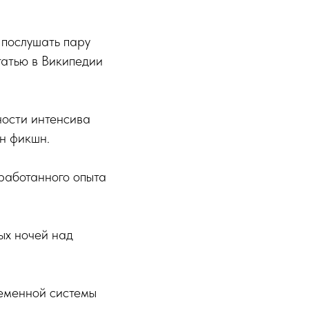
 послушать пару
татью в Википедии
ности интенсива
н фикшн.
работанного опыта
ых ночей над
ременной системы