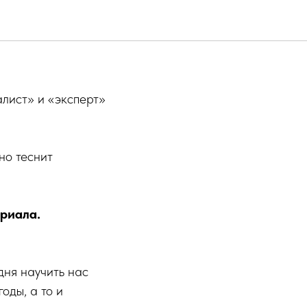
алист» и «эксперт»
но теснит
риала.
дня научить нас
оды, а то и