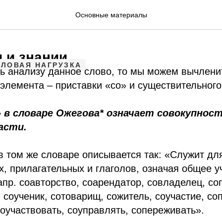
Основные материалы
 и знании
ЛОВАЯ НАГРУЗКА
ь анализу данное слово, то мы можем вычлени
элемента – приставки «со» и существительного
 в словаре Ожегова* означает совокупност
асти.
в том же словаре описывается так: «Служит дл
, прилагательных и глаголов, означая общее уч
апр. соавторство, соарендатор, совладелец, со
 соученик, сотоварищ, сожитель, соучастие, с
оучаствовать, соуправлять, сопереживать».