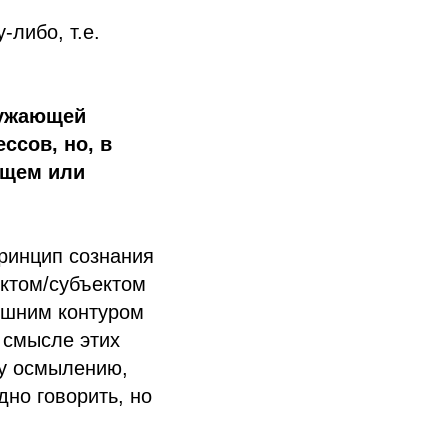
-либо, т.е.
ружающей
ссов, но, в
ящем или
принцип сознания
ектом/субъектом
ешним контуром
м смысле этих
му осмылению,
дно говорить, но