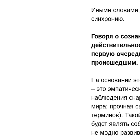
Иными словами, 
синхронию.
Говоря о созна
действительнос
первую очередь
происшедшим.
На основании эт
– это эмпатичес
наблюдения снар
мира; прочная с
терминов). Тако
будет являть со
не модно развив