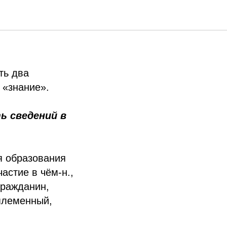
ть два
 «знание».
ь сведений в
я образования
астие в чём-н.,
гражданин,
оплеменный,