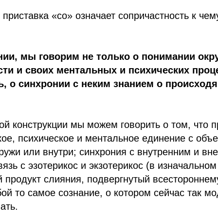
приставка «со» означает сопричастность к чему
нии, мы говорим не только о понимании ок
ти и своих ментальных и психических проце
, о синхронии с неким знанием о происход
ой конструкции мы можем говорить о том, что 
кое, психическое и ментальное единение с объ
ужи или внутри; синхрония с внутренним и вн
вязь с эзотерикос и экзотерикос (в изначально
й продукт слияния, подвергнутый всесторонне
бой то самое сознание, о котором сейчас так мо
ать.