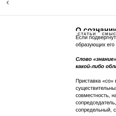
О сознании
СТАТЬИ
СМЫС
Если подвергнут
образующих его 
Слово «знание»
какой-либо обл
Приставка «со» 
существительных
совместность, н
сопредседатель,
сопредельный, с