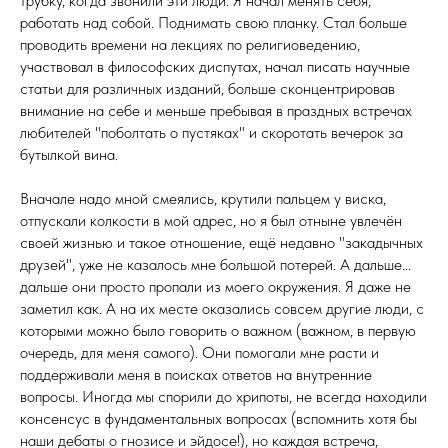
трубку, когда звонили эти люди. Я начал менять себя,
работать над собой. Поднимать свою планку. Стал больше
проводить времени на лекциях по религиоведению,
участвовал в философских диспутах, начал писать научные
статьи для различных изданий, больше сконцентрировав
внимание на себе и меньше пребывая в праздных встречах
любителей "поболтать о пустяках" и скоротать вечерок за
бутылкой вина.
Вначале надо мной смеялись, крутили пальцем у виска,
отпускали колкости в мой адрес, но я был отныне увлечён
своей жизнью и такое отношение, ещё недавно "закадычных
друзей", уже не казалось мне большой потерей. А дальше...
дальше они просто пропали из моего окружения. Я даже не
заметил как. А на их месте оказались совсем другие люди, с
которыми можно было говорить о важном (важном, в первую
очередь, для меня самого). Они помогали мне расти и
поддерживали меня в поисках ответов на внутренние
вопросы. Иногда мы спорили до хрипоты, не всегда находили
консенсус в фундаментальных вопросах (вспомнить хотя бы
наши дебаты о гнозисе и эйдосе!), но каждая встреча,