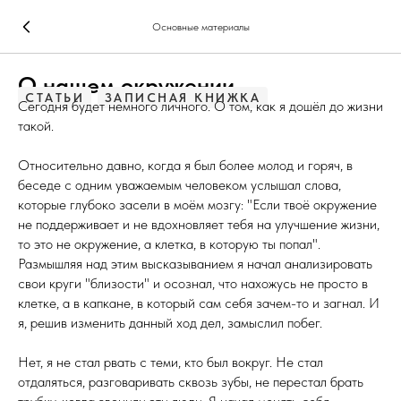
Основные материалы
О нашем окружении
СТАТЬИ
ЗАПИСНАЯ КНИЖКА
Сегодня будет немного личного. О том, как я дошёл до жизни
такой.
Относительно давно, когда я был более молод и горяч, в
беседе с одним уважаемым человеком услышал слова,
которые глубоко засели в моём мозгу: "Если твоё окружение
не поддерживает и не вдохновляет тебя на улучшение жизни,
то это не окружение, а клетка, в которую ты попал".
Размышляя над этим высказыванием я начал анализировать
свои круги "близости" и осознал, что нахожусь не просто в
клетке, а в капкане, в который сам себя зачем-то и загнал. И
я, решив изменить данный ход дел, замыслил побег.
Нет, я не стал рвать с теми, кто был вокруг. Не стал
отдаляться, разговаривать сквозь зубы, не перестал брать