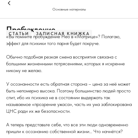
Основные материалы
Пробуждение
СТАТЬИ
ЗАПИСНАЯ КНИЖКА
«Вы помните пробуждение Нео в «Матрице»? Полагаю,
эффект для психики того парня будет покруче.
Обычно подобная резкая смена восприятия связана с
большими жизненными потрясениями, которых я искренне
никому не желаю.
У осознанности есть обратная сторона – цена за неё может
быть непомерно высока. Поэтому большинство людей просто
спит, ибо их психика не в состоянии выдержать так
называемое «прозрение ужаса», часть их ума заблокирована
ЦНС ради их же безопасности.
А теперь представьте себе, что все эти люди одновременно
пришли к осознанию собственной жизни... Что начнётся?