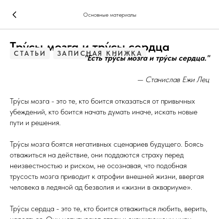
Основные материалы
Тру́сы мозга и тру́сы сердца
СТАТЬИ
ЗАПИСНАЯ КНИЖКА
"Есть тру́сы мозга и тру́сы сердца."
— Станислав Ежи Лец
Тру́сы мозга - это те, кто боится отказаться от привычных
убеждений, кто боится начать думать иначе, искать новые
пути и решения.
Тру́сы мозга боятся негативных сценариев будущего. Боясь
отважиться на действие, они поддаются страху перед
неизвестностью и риском, не осознавая, что подобная
трусость мозга приводит к атрофии внешней жизни, ввергая
человека в ледяной ад безволия и «жизни в аквариуме».
Тру́сы сердца - это те, кто боится отважиться любить, верить,