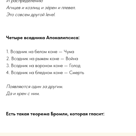
И распределению
Агнцев и козлищ и зёрен и плевел.
Это совсем другой level.
Четыре всадника Апокалипсиса:
1. Всадник на белом коне — Чума
2. Всадник на рыжем коне — Война
3. Всадник на вороном коне — Голод
4. Всадник на бледном коне — Смерть
Появляются один за другим.
Да и хрен с ним.
Есть такая теорема Бромли, которая гласит: